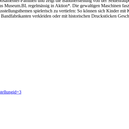
posamenter-Familien und zeigt die Bandherstellung von der Seidenraup
s Museum.BL regelmässig in Aktion*. Die gewaltigen Maschinen faszin
usstellungsthemen spielerisch zu vertiefen: So können sich Kinder mi
 Bandfabrikanten verkleiden oder mit historischen Druckstöcken Gesc
tellungid=3