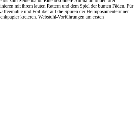
e bis zum Seidenband. Eine besondere Attraktion bilden drei
ieren mit ihrem lauten Rattern und dem Spiel der bunten Fäden. Für
t Kaffeemühle und Föifliber auf die Spuren der Heimposamenterinnen
henkpapier kreieren. Webstuhl-Vorführungen am ersten