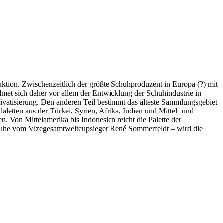
ktion. Zwischenzeitlich der größte Schuhproduzent in Europa (?) mit
dmet sich daher vor allem der Entwicklung der Schuhindustrie in
rivatisierung. Den anderen Teil bestimmt das älteste Sammlungsgebiet
etten aus der Türkei, Syrien, Afrika, Indien und Mittel- und
. Von Mittelamerika bis Indonesien reicht die Palette der
chuhe vom Vizegesamtweltcupsieger René Sommerfeldt – wird die