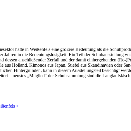
sektor hatte in Weißenfels eine größere Bedeutung als die Schuhprodu
r Jahren in die Bedeutungslosigkeit. Ein Teil der Schuhausstellung wi
und dessen anschließender Zerfall und der damit einhergehenden (Re-)P
aus Holland, Kimonos aus Japan, Stiefel aus Skandinavien oder Sandal
ichen Hintergründen, kann in diesem Ausstellungsteil besichtigt werden
eitert – neustes „Mitglied“ der Schuhsammlung sind die Langlaufskis
ißenfels >