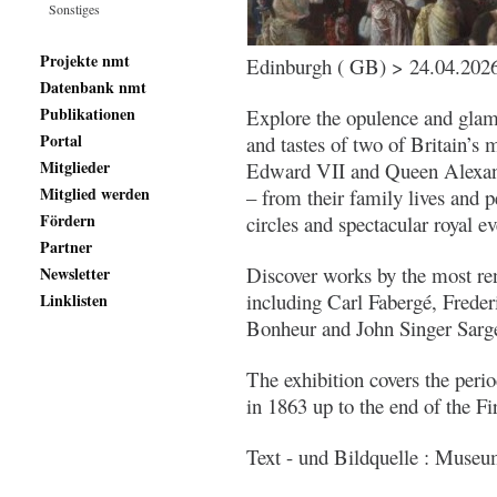
Sonstiges
Projekte nmt
Edinburgh ( GB) > 24.04.2026
Datenbank nmt
Publikationen
Explore the opulence and glam
Portal
and tastes of two of Britain’s
Mitglieder
Edward VII and Queen Alexa
Mitglied werden
– from their family lives and pe
Fördern
circles and spectacular royal ev
Partner
Discover works by the most re
Newsletter
including Carl Fabergé, Frede
Linklisten
Bonheur and John Singer Sarg
The exhibition covers the per
in 1863 up to the end of the F
Text - und Bildquelle : Muse