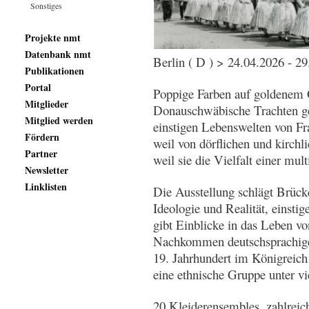
Sonstiges
Projekte nmt
Datenbank nmt
Berlin ( D ) > 24.04.2026 - 2
Publikationen
Portal
Poppige Farben auf goldenem 
Mitglieder
Donauschwäbische Trachten ge
Mitglied werden
einstigen Lebenswelten von F
Fördern
weil von dörflichen und kirchl
Partner
weil sie die Vielfalt einer mult
Newsletter
Linklisten
Die Ausstellung schlägt Brüc
Ideologie und Realität, einsti
gibt Einblicke in das Leben v
Nachkommen deutschsprachige
19. Jahrhundert im Königreich 
eine ethnische Gruppe unter vi
20 Kleiderensembles, zahlreic