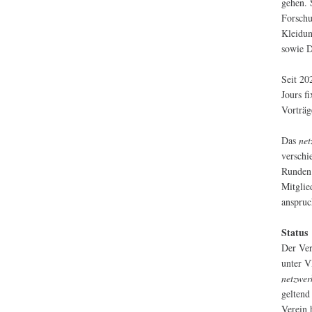
gehen. 
Forschu
Kleidun
sowie D
Seit 20
Jours f
Vorträg
Das
net
verschi
Runden 
Mitglie
anspru
Status
Der Ve
unter V
netzwer
geltend
Verein 