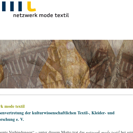
rk mode textil
senvertretung der kulturwissenschaftlichen Textil-, Kleider- und
rschung e. V.
igente Verbindungen“ – unter diesem Motto trat das
netzwerk mode textil
bei sei