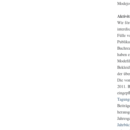
Modejou
Aktivi
Wir för
interdis
Fülle v
Publika
Buchrez
haben e
Modefil
Bekleid
der übe
Die vom
2011. B
eingepf
Tagung
Beiträg
heraus
Jahresg
Jahrbüc