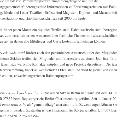
Sie enthält von Vereinsmitgliedern zusammengetragene und für die
ngsgemeinschaft bereitgestellte Informationen zu Forschungsarbeiten mit Foku
g, Mode und | oder Textilien. Erfasst sind Magister-, Diplom- und Masterarbei
issertations- und Habilitationsschriften seit 2000 bis heute.
21 findet jeden Monat ein digitales Treffen statt. Dabei wechseln sich überregio
ixes zum vereinsinternen Austausch über fachliche Themen mit wissenschaftlich
en ab, an denen alle Mitglieder und Gäste kostenlos teilnehmen können.
zwerk mode textil
fördert auch den persönlichen Austausch unter den Mitglieder
edenen Städten treffen sich Mitglieder und Interessierte zu einem Jour fixe. In d
lassen sich wertvolle Kontakte knüpfen und neue Projekte diskutieren. Die jäh
derversammlung findet an wechselnden Orten statt und wird begleitet von eine
chsvollen, abwechslungsreichen Rahmenprogramm.
rein
netzwerk mode textil e. V.
hat seinen Sitz in Berlin und wird seit dem 14. J
R 27832 beim Registergericht Berlin-Charlottenburg geführt. Seit 1. Januar 201
k mode textil e. V.
als "gemeinnützig" anerkannt, d.h. Zuwendungen können ste
 gemacht werden. Zuständig ist das Finanzamt für Körperschaften I, 14057 Ber
hat die StNr. 27/673/53542.