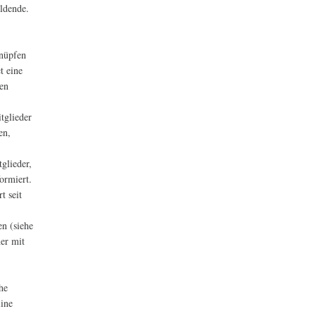
ldende.
knüpfen
et eine
ten
tglieder
en,
glieder,
ormiert.
t seit
en (siehe
er mit
ehe
ine