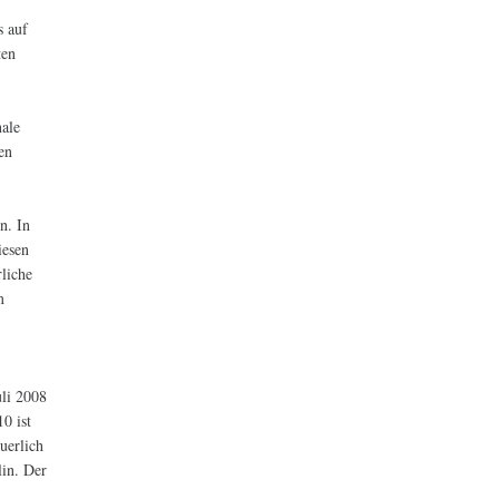
s auf
ten
nale
en
n. In
iesen
rliche
m
uli 2008
0 ist
uerlich
lin. Der