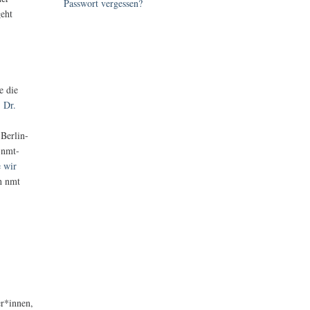
Passwort vergessen?
geht
e die
. Dr.
 Berlin-
 nmt-
 wir
ch nmt
er*innen,