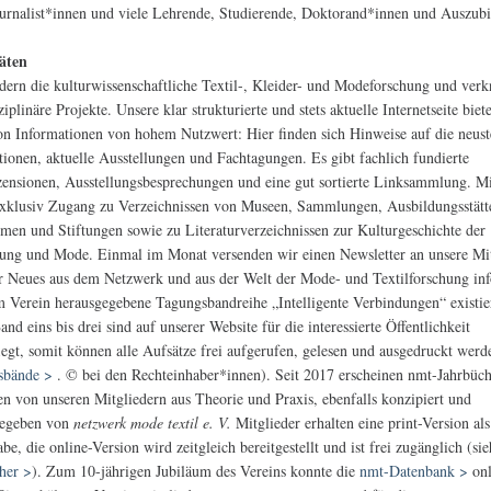
rnalist*innen und viele Lehrende, Studierende, Doktorand*innen und Auszubi
täten
dern die kulturwissenschaftliche Textil-, Kleider- und Modeforschung und ver
ziplinäre Projekte. Unsere klar strukturierte und stets aktuelle Internetseite biet
on Informationen von hohem Nutzwert: Hier finden sich Hinweise auf die neus
tionen, aktuelle Ausstellungen und Fachtagungen. Es gibt fachlich fundierte
ensionen, Ausstellungsbesprechungen und eine gut sortierte Linksammlung. Mi
xklusiv Zugang zu Verzeichnissen von Museen, Sammlungen, Ausbildungsstätt
men und Stiftungen sowie zu Literaturverzeichnissen zur Kulturgeschichte der
ung und Mode. Einmal im Monat versenden wir einen Newsletter an unsere Mit
r Neues aus dem Netzwerk und aus der Welt der Mode- und Textilforschung inf
 Verein herausgegebene Tagungsbandreihe „Intelligente Verbindungen“ existier
and eins bis drei sind auf unserer Website für die interessierte Öffentlichkeit
legt, somit können alle Aufsätze frei aufgerufen, gelesen und ausgedruckt werd
sbände >
. © bei den Rechteinhaber*innen). Seit 2017 erscheinen nmt-Jahrbüch
en von unseren Mitgliedern aus Theorie und Praxis, ebenfalls konzipiert und
gegeben von
netzwerk mode textil e. V.
Mitglieder erhalten eine print-Version als
abe, die online-Version wird zeitgleich bereitgestellt und ist frei zugänglich (si
her >
). Zum 10-jährigen Jubiläum des Vereins konnte die
nmt-Datenbank >
onl