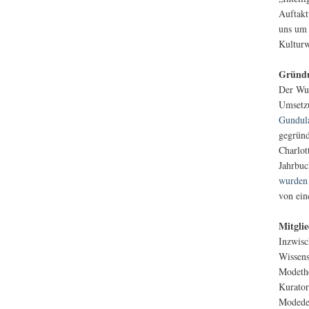
Auftakt
uns um 
Kulturw
Gründ
Der Wun
Umsetzu
Gundul
gegründ
Charlot
Jahrbuc
wurden 
von ein
Mitgli
Inzwisc
Wissens
Modethe
Kurator
Modedes