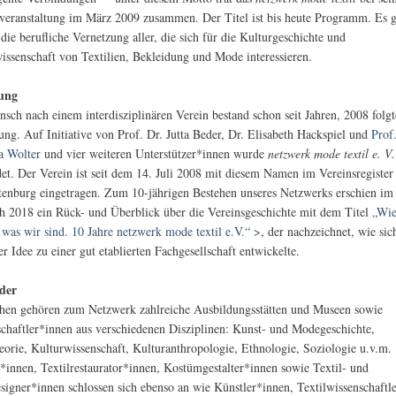
veranstaltung im März 2009 zusammen. Der Titel ist bis heute Programm. Es 
die berufliche Vernetzung aller, die sich für die Kulturgeschichte und
issenschaft von Textilien, Bekleidung und Mode interessieren.
ung
sch nach einem interdisziplinären Verein bestand schon seit Jahren, 2008 folgt
ng. Auf Initiative von Prof. Dr. Jutta Beder, Dr. Elisabeth Hackspiel und
Prof
a Wolter
und vier weiteren Unterstützer*innen wurde
netzwerk mode textil e. V.
et. Der Verein ist seit dem 14. Juli 2008 mit diesem Namen im Vereinsregister
tenburg eingetragen. Zum 10-jährigen Bestehen unseres Netzwerks erschien im
h 2018 ein Rück- und Überblick über die Vereinsgeschichte mit dem Titel
„Wie
was wir sind. 10 Jahre netzwerk mode textil e.V.“ >
, der nachzeichnet, wie si
er Idee zu einer gut etablierten Fachgesellschaft entwickelte.
eder
hen gehören zum Netzwerk zahlreiche Ausbildungsstätten und Museen sowie
chaftler*innen aus verschiedenen Disziplinen: Kunst- und Modegeschichte,
orie, Kulturwissenschaft, Kulturanthropologie, Ethnologie, Soziologie u.v.m.
*innen, Textilrestaurator*innen, Kostümgestalter*innen sowie Textil- und
igner*innen schlossen sich ebenso an wie Künstler*innen, Textilwissenschaftl