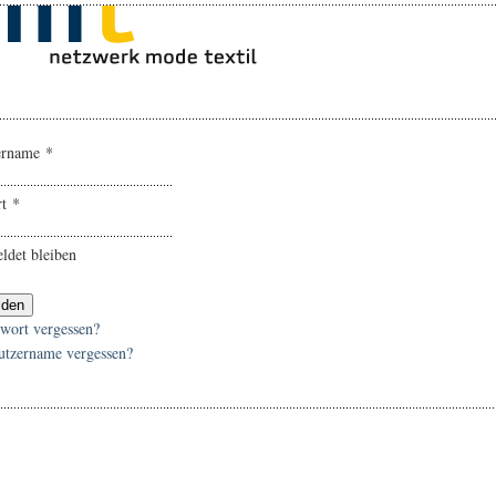
ername
*
rt
*
ldet bleiben
lden
swort vergessen?
utzername vergessen?