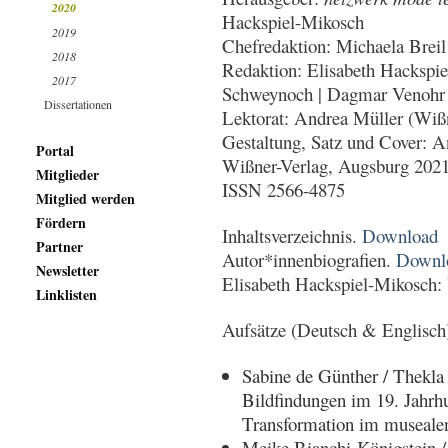
2020
Hackspiel-Mikosch
2019
Chefredaktion: Michaela Breil
2018
Redaktion: Elisabeth Hackspie
2017
Schweynoch | Dagmar Venohr
Dissertationen
Lektorat: Andrea Müller (Wiß
Gestaltung, Satz und Cover: A
Portal
Wißner-Verlag, Augsburg 202
Mitglieder
ISSN 2566-4875
Mitglied werden
Fördern
Inhaltsverzeichnis.
Download
Partner
Autor*innenbiografien.
Downl
Newsletter
Elisabeth Hackspiel-Mikosch:
Linklisten
Aufsätze (Deutsch & Englisch
Sabine de Günther / Thekla
Bildfindungen im 19. Jahrh
Transformation im museale
Meike Bianchi-Königstein 