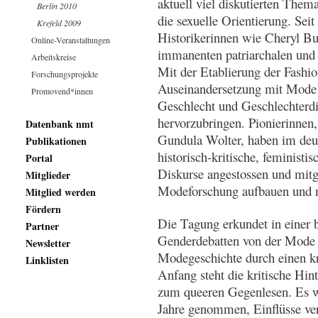
aktuell viel diskutierten Them
Berlin 2010
die sexuelle Orientierung. Sei
Krefeld 2009
Historikerinnen wie Cheryl Bu
Online-Veranstaltungen
immanenten patriarchalen und 
Arbeitskreise
Mit der Etablierung der Fashio
Forschungsprojekte
Auseinandersetzung mit Mode u
Promovend*innen
Geschlecht und Geschlechterdi
hervorzubringen. Pionierinnen
Datenbank nmt
Gundula Wolter, haben im deu
Publikationen
historisch-kritische, feministi
Portal
Diskurse angestossen und mitg
Mitglieder
Modeforschung aufbauen und n
Mitglied werden
Fördern
Die Tagung erkundet in einer 
Partner
Genderdebatten von der Mode 
Newsletter
Modegeschichte durch einen k
Linklisten
Anfang steht die kritische Hin
zum queeren Gegenlesen. Es w
Jahre genommen, Einflüsse ver