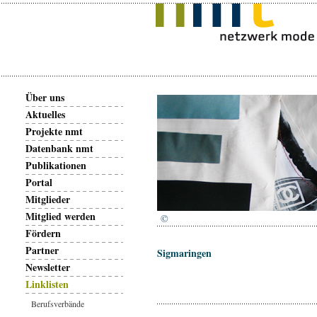
Über uns
Aktuelles
Projekte nmt
Datenbank nmt
Publikationen
Portal
Mitglieder
Mitglied werden
©
Fördern
Partner
Sigmaringen
Newsletter
Linklisten
Berufsverbände