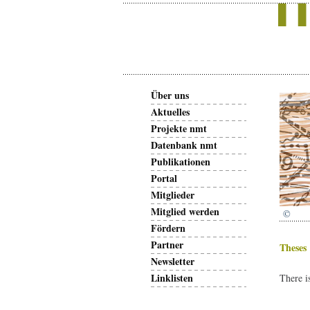
Über uns
Aktuelles
Projekte nmt
Datenbank nmt
Publikationen
Portal
Mitglieder
Mitglied werden
©
Fördern
Partner
Theses
Newsletter
Linklisten
There i