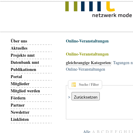
Über uns
Online-Veranstaltungen
Aktuelles
Online-Veranstaltungen
Projekte nmt
Datenbank nmt
gleichrangige Kategorien
:
Tagungen 
Publikationen
Online-Veranstaltungen
Portal
Mitglieder
Suche / Filter
Mitglied werden
Fördern
>
Zurücksetzen
Partner
Newsletter
Linklisten
Alle
A
B
C
D
E
F
G
H
I