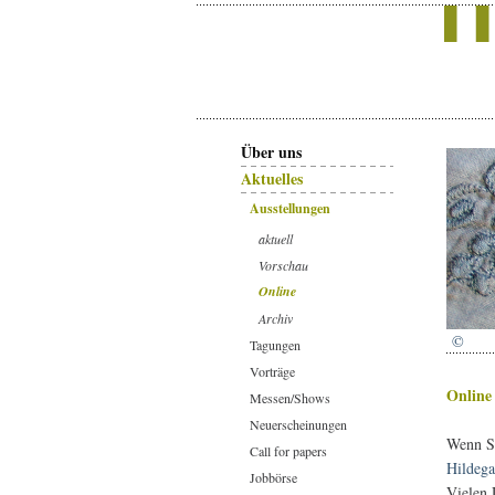
Über uns
Aktuelles
Ausstellungen
aktuell
Vorschau
Online
Archiv
©
Tagungen
Vorträge
Online
Messen/Shows
Neuerscheinungen
Wenn Si
Call for papers
Hildega
Jobbörse
Vielen