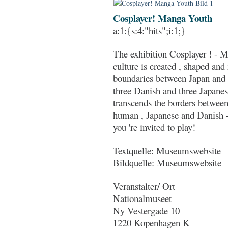
Cosplayer! Manga Youth
a:1:{s:4:"hits";i:1;}
The exhibition Cosplayer ! - 
culture is created , shaped and
boundaries between Japan and 
three Danish and three Japane
transcends the borders betwee
human , Japanese and Danish -
you 're invited to play!
Textquelle: Museumswebsite
Bildquelle: Museumswebsite
Veranstalter/ Ort
Nationalmuseet
Ny Vestergade 10
1220 Kopenhagen K