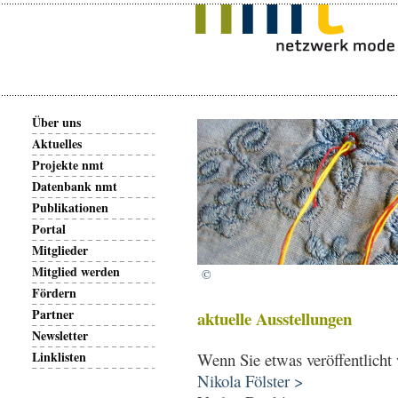
Über uns
Aktuelles
Projekte nmt
Datenbank nmt
Publikationen
Portal
Mitglieder
Mitglied werden
©
Fördern
Partner
aktuelle Ausstellungen
Newsletter
Linklisten
Wenn Sie etwas veröffentlicht 
Nikola Fölster >