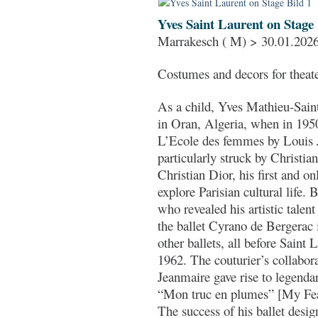
Yves Saint Laurent on Stage
Marrakesch ( M) > 30.01.2026
Costumes and decors for theate
As a child, Yves Mathieu-Saint
in Oran, Algeria, when in 195
L’Ecole des femmes by Louis J
particularly struck by Christia
Christian Dior, his first and 
explore Parisian cultural life.
who revealed his artistic talen
the ballet Cyrano de Bergerac 
other ballets, all before Saint
1962. The couturier’s collabor
Jeanmaire gave rise to legenda
“Mon truc en plumes” [My Fea
The success of his ballet design