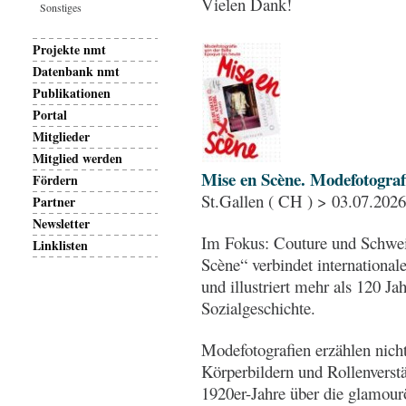
Vielen Dank!
Sonstiges
Projekte nmt
Datenbank nmt
Publikationen
Portal
Mitglieder
Mitglied werden
Mise en Scène. Modefotograf
Fördern
St.Gallen ( CH ) > 03.07.202
Partner
Newsletter
Im Fokus: Couture und Schwei
Linklisten
Scène“ verbindet internationale
und illustriert mehr als 120 J
Sozialgeschichte.
Modefotografien erzählen nich
Körperbildern und Rollenverstä
1920er-Jahre über die glamour