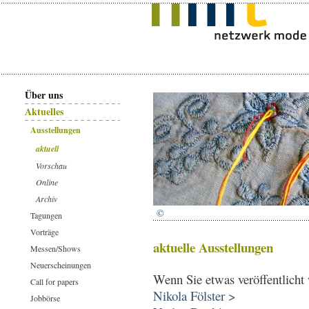
Über uns
Aktuelles
Ausstellungen
aktuell
Vorschau
Online
Archiv
©
Tagungen
Vorträge
aktuelle Ausstellungen
Messen/Shows
Neuerscheinungen
Wenn Sie etwas veröffentlicht 
Call for papers
Nikola Fölster >
Jobbörse