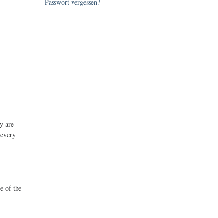
Passwort vergessen?
ey are
 every
e of the
,