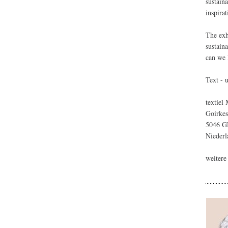
sustain
inspira
The exh
sustain
can we 
Text - 
textiel
Goirkes
5046 G
Niederl
weitere