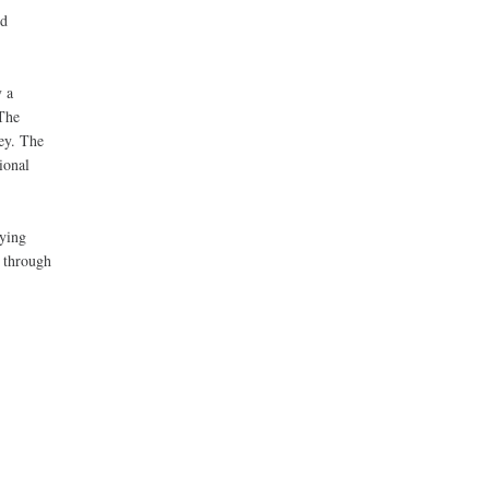
nd
y a
 The
ey. The
ional
ying
t through