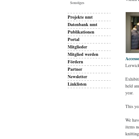
Sonstiges
Projekte nmt
Datenbank nmt
Publikationen
Portal
Mitglieder
Mitglied werden
Accesso
Fördern
Lerwick
Partner
Newsletter
Exhibit
Linklisten
held an
year.
This ye
We have
items n
knittin