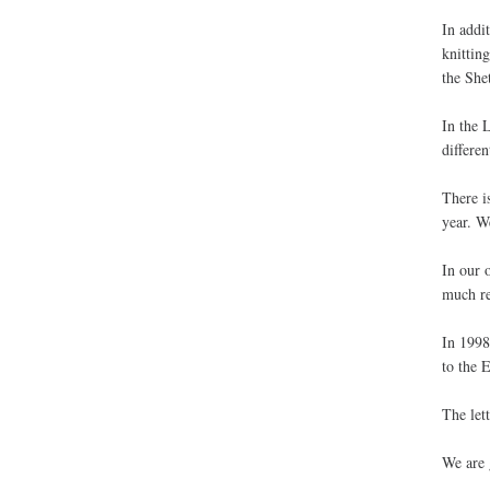
In addi
knittin
the She
In the 
differe
There i
year. W
In our 
much re
In 1998
to the 
The let
We are 