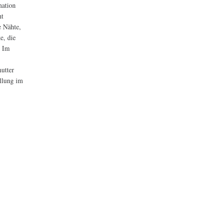
nation
ht
e Nähte,
e, die
. Im
utter
ellung im