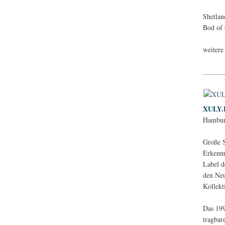
Shetla
Bod of 
weitere
XULY.B
Hambur
Große S
Erkenn
Label d
den Ne
Kollekt
Das 199
tragbar