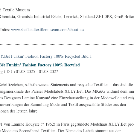
nd Textile Museum
Gremista, Gremista Industrial Estate, Lerwick, Shetland ZE1 0PX, Groß Brita
 Infos:
www.shetlandtextilemuseum.com/about-us/
ët Funkin’ Fashion Factory 100% Recycled
g ( D ) >01.08.2025 - 01.08.2027
chriftzeichen, selbstbewusste Statements und recycelte Textilien – das sind die
ungsmerkmale des Pariser Modelabels XULY.Bët. Das MK&G widmet dem inn
es Designers Lamine Kouyaté eine Einzelausstellung in der Modewelle und zei
uerwerbungen der Sammlung Mode und Textil ausgewählte Stücke aus den
ionen der letzten Jahre.
1 von Lamine Kouyaté (* 1962) in Paris gegründete Modehaus XULY.Bët pro
e Mode aus Secondhand-Textilien. Der Name des Labels stammt aus der