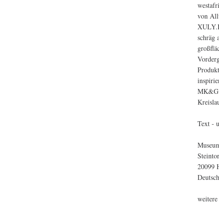
westafr
von All
XULY.Bë
schräg 
großflä
Vorderg
Produkt
inspiri
MK&G st
Kreisla
Text - 
Museum
Steinto
20099 
Deutsc
weitere