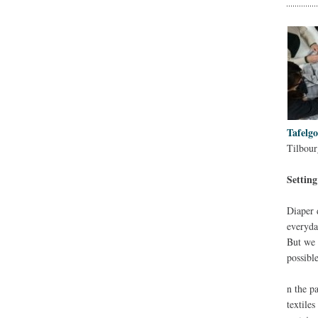
Tafelgo
Tilbour
Setting
Diaper 
everyda
But we 
possibl
n the p
textile