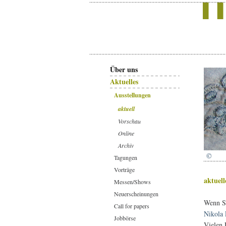
Über uns
Aktuelles
Ausstellungen
aktuell
Vorschau
Online
Archiv
©
Tagungen
Vorträge
aktuell
Messen/Shows
Neuerscheinungen
Wenn Si
Call for papers
Nikola 
Jobbörse
Vielen