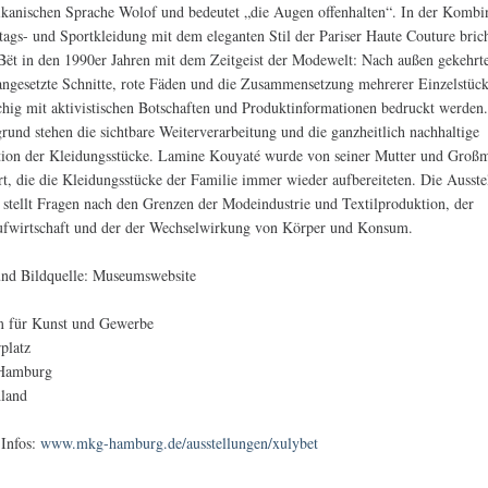
ikanischen Sprache Wolof und bedeutet „die Augen offenhalten“. In der Kombi
tags- und Sportkleidung mit dem eleganten Stil der Pariser Haute Couture bric
t in den 1990er Jahren mit dem Zeitgeist der Modewelt: Nach außen gekehrt
angesetzte Schnitte, rote Fäden und die Zusammensetzung mehrerer Einzelstück
chig mit aktivistischen Botschaften und Produktinformationen bedruckt werden
rund stehen die sichtbare Weiterverarbeitung und die ganzheitlich nachhaltige
ion der Kleidungsstücke. Lamine Kouyaté wurde von seiner Mutter und Großm
ert, die die Kleidungsstücke der Familie immer wieder aufbereiteten. Die Ausst
ellt Fragen nach den Grenzen der Modeindustrie und Textilproduktion, der
ufwirtschaft und der der Wechselwirkung von Körper und Konsum.
und Bildquelle: Museumswebsite
 für Kunst und Gewerbe
rplatz
Hamburg
hland
 Infos:
www.mkg-hamburg.de/ausstellungen/xulybet