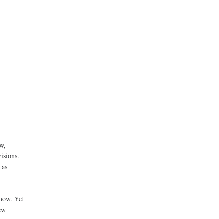
ew,
isions.
 as
 now. Yet
new