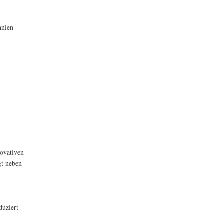
nnien
ovativen
gt neben
duziert