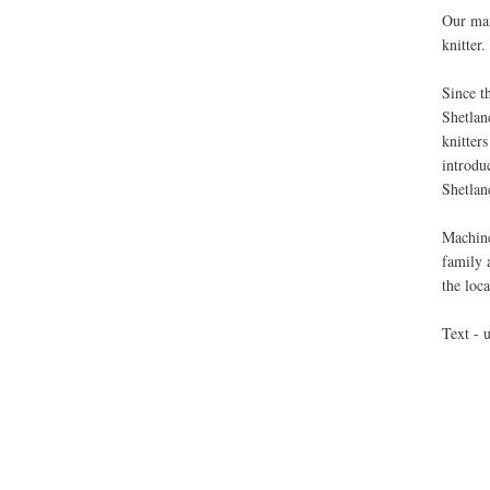
Our mai
knitter.
Since t
Shetlan
knitter
introdu
Shetlan
Machine
family 
the loc
Text - 