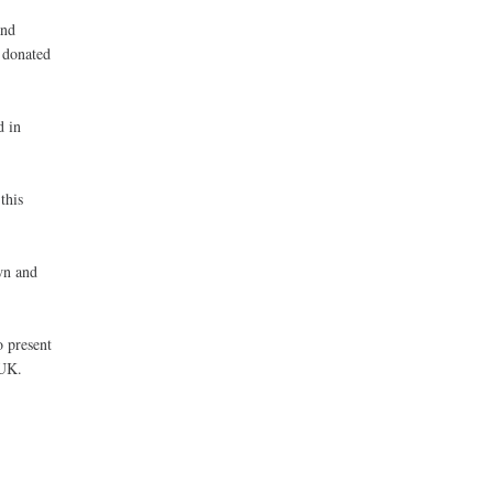
and
y donated
d in
this
wn and
o present
 UK.