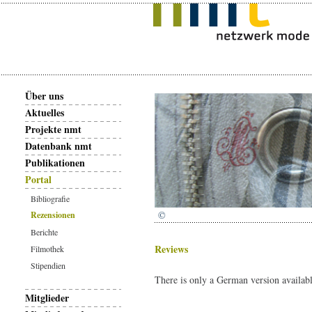
Über uns
Aktuelles
Projekte nmt
Datenbank nmt
Publikationen
Portal
Bibliografie
©
Rezensionen
Berichte
Reviews
Filmothek
Stipendien
There is only a German version availabl
Mitglieder