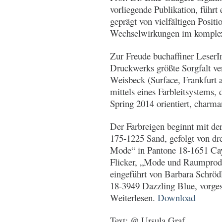
vorliegende Publikation, führt
geprägt von vielfältigen Posit
Wechselwirkungen im komple
Zur Freude buchaffiner LeserI
Druckwerks größte Sorgfalt 
Weisbeck (Surface, Frankfurt 
mittels eines Farbleitsystems,
Spring 2014 orientiert, charm
Der Farbreigen beginnt mit de
175-1225 Sand, gefolgt von dr
Mode“ in Pantone 18-1651 Cay
Flicker, „Mode und Raumprod
eingeführt von Barbara Schrödl
18-3949 Dazzling Blue, vorges
Weiterlesen.
Download
Text: @ Ursula Graf