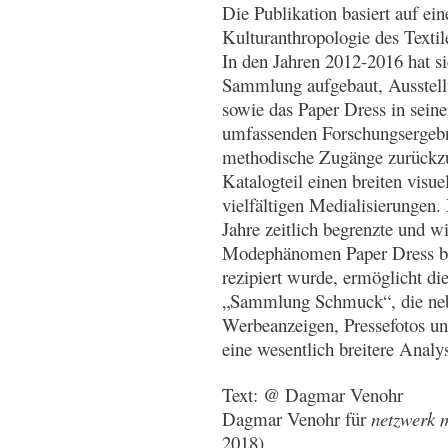
Die Publikation basiert auf ei
Kulturanthropologie des Texti
In den Jahren 2012-2016 hat s
Sammlung aufgebaut, Ausstellun
sowie das Paper Dress in seine
umfassenden Forschungsergebni
methodische Zugänge zurückzuf
Katalogteil einen breiten vis
vielfältigen Medialisierungen
Jahre zeitlich begrenzte und wi
Modephänomen Paper Dress bi
rezipiert wurde, ermöglicht di
„Sammlung Schmuck“, die nebe
Werbeanzeigen, Pressefotos und
eine wesentlich breitere Analy
Text: @ Dagmar Venohr
Dagmar Venohr für
netzwerk m
2018)