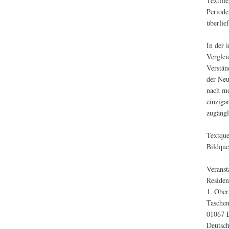
Textili
Periode
überlie
In der 
Verglei
Verstän
der Neu
nach me
einziga
zugängl
Textqu
Bildque
Veranst
Residen
1. Ober
Tasche
01067 
Deutsc