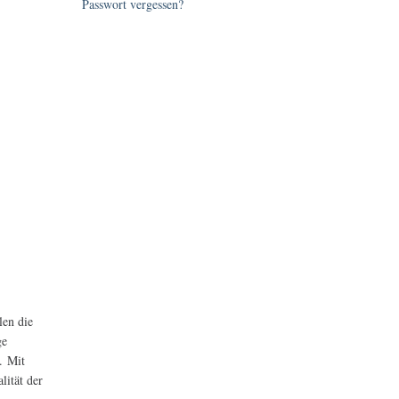
Passwort vergessen?
len die
ge
. Mit
lität der