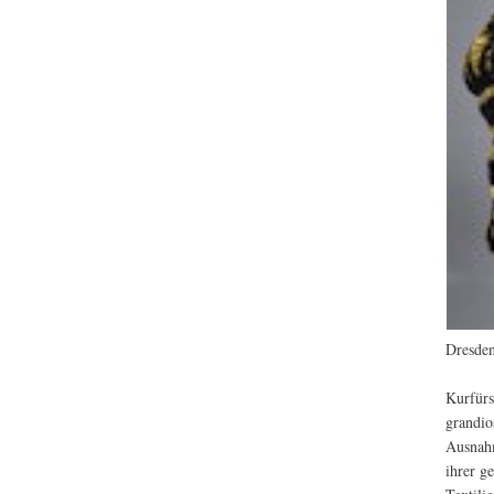
Dresden
Kurfürs
grandio
Ausnahm
ihrer g