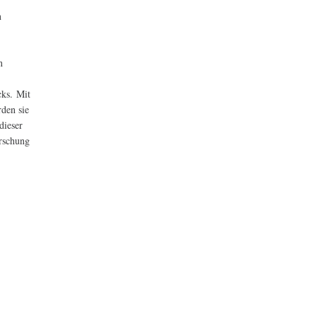
n
n
cks. Mit
den sie
dieser
orschung