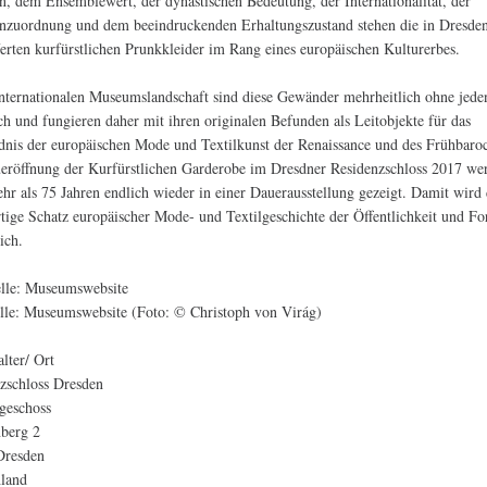
en, dem Ensemblewert, der dynastischen Bedeutung, der Internationalität, der
nzuordnung und dem beeindruckenden Erhaltungszustand stehen die in Dresde
ferten kurfürstlichen Prunkkleider im Rang eines europäischen Kulturerbes.
internationalen Museumslandschaft sind diese Gewänder mehrheitlich ohne jede
ch und fungieren daher mit ihren originalen Befunden als Leitobjekte für das
dnis der europäischen Mode und Textilkunst der Renaissance und des Frühbaro
eröffnung der Kurfürstlichen Garderobe im Dresdner Residenzschloss 2017 wer
hr als 75 Jahren endlich wieder in einer Dauerausstellung gezeigt. Damit wird 
rtige Schatz europäischer Mode- und Textilgeschichte der Öffentlichkeit und F
ich.
elle: Museumswebsite
lle: Museumswebsite (Foto: © Christoph von Virág)
alter/ Ort
zschloss Dresden
geschoss
nberg 2
Dresden
hland