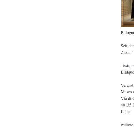
Bologna
Seit de
Zironi"
Textqu
Bildque
Veranst
Museo d
Via di 
40135 
Italien
weitere