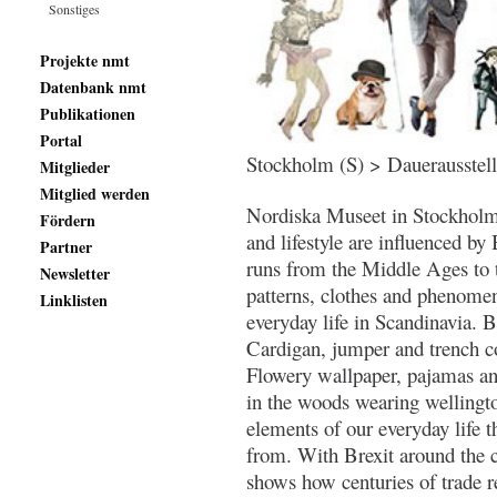
Sonstiges
Projekte nmt
Datenbank nmt
Publikationen
Portal
Stockholm (S) > Dauerausstell
Mitglieder
Mitglied werden
Nordiska Museet in Stockholm 
Fördern
and lifestyle are influenced by 
Partner
runs from the Middle Ages to th
Newsletter
patterns, clothes and phenomen
Linklisten
everyday life in Scandinavia. B
Cardigan, jumper and trench c
Flowery wallpaper, pajamas and 
in the woods wearing welling
elements of our everyday life 
from. With Brexit around the 
shows how centuries of trade r