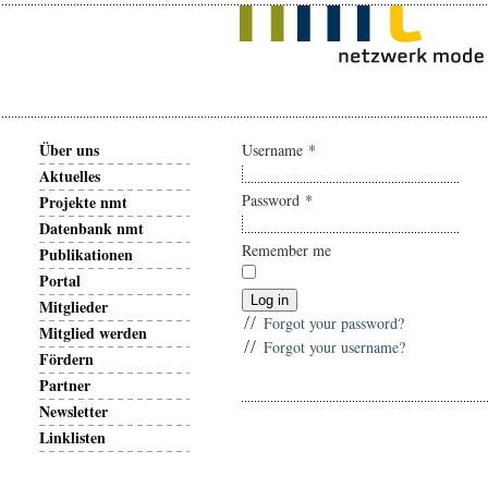
Über uns
Username
*
Aktuelles
Password
*
Projekte nmt
Datenbank nmt
Remember me
Publikationen
Portal
Log in
Mitglieder
Forgot your password?
Mitglied werden
Forgot your username?
Fördern
Partner
Newsletter
Linklisten